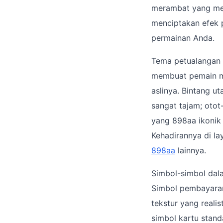
merambat yang men
menciptakan efek 
permainan Anda.
Tema petualangan s
membuat pemain mer
aslinya. Bintang ut
sangat tajam; oto
yang 898aa ikonik
Kehadirannya di l
898aa
lainnya.
Simbol-simbol dala
Simbol pembayaran
tekstur yang reali
simbol kartu standa