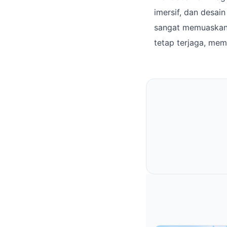
imersif, dan desai
sangat memuaskan. 
tetap terjaga, mem