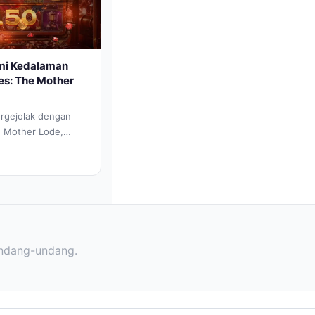
ami Kedalaman
es: The Mother
rgejolak dengan
e Mother Lode,
Tiger yang mengajak
undang-undang.