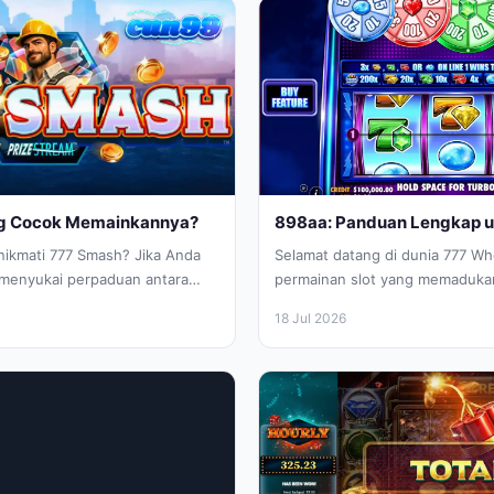
ng Cocok Memainkannya?
898aa: Panduan Lengkap u
ikmati 777 Smash? Jika Anda
Selamat datang di dunia 777 Whe
 menyukai perpaduan antara
permainan slot yang memaduka
ng berani dan mekanisme...
buah klasik dengan energi neon
18 Jul 2026