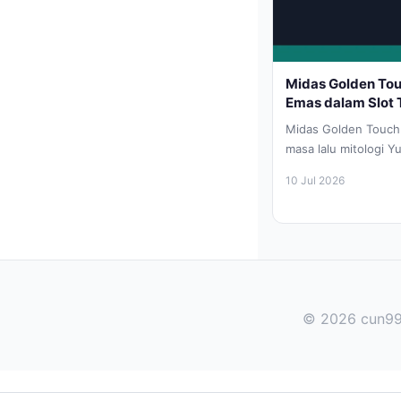
Midas Golden Tou
Emas dalam Slot 
Midas Golden Touch 
masa lalu mitologi Y
terasa seperti upay
10 Jul 2026
© 2026 cun99 