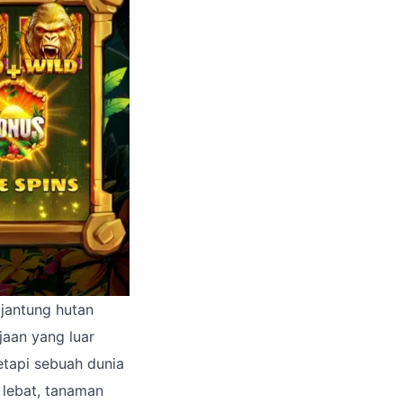
jantung hutan
aan yang luar
etapi sebuah dunia
 lebat, tanaman