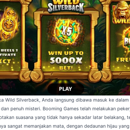
 Wild Silverback, Anda langsung dibawa masuk ke dalam 
 dan penuh misteri. Booming Games telah melakukan pekerj
takan suasana yang tidak hanya sekadar latar belakang, t
lnya sangat memanjakan mata, dengan dedaunan hijau yang