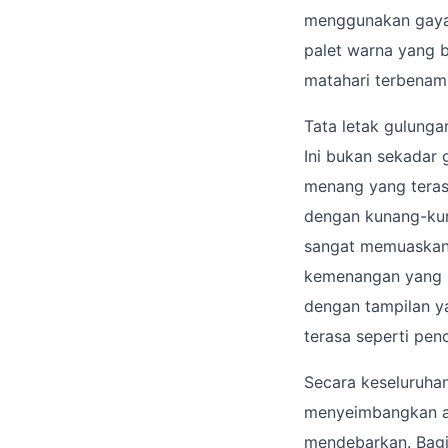
menggunakan gaya 
palet warna yang b
matahari terbenam
Tata letak gulung
Ini bukan sekadar 
menang yang teras
dengan kunang-kuna
sangat memuaskan,
kemenangan yang n
dengan tampilan y
terasa seperti pen
Secara keseluruhan
menyeimbangkan an
mendebarkan. Bagi 