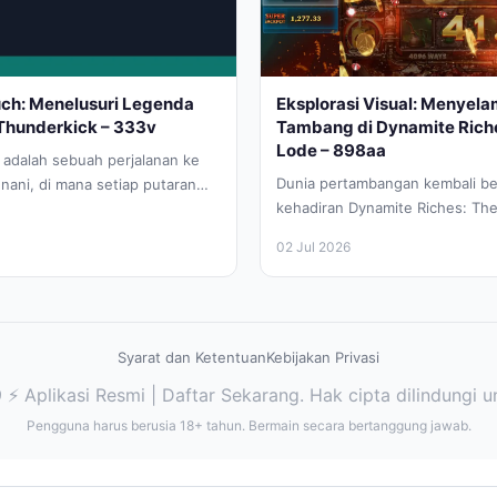
ch: Menelusuri Legenda
Eksplorasi Visual: Menyel
Thunderkick – 333v
Tambang di Dynamite Rich
Lode – 898aa
adalah sebuah perjalanan ke
Dunia pertambangan kembali be
unani, di mana setiap putaran
kehadiran Dynamite Riches: Th
a untuk mengubah...
sebuah karya terbaru dari Red 
02 Jul 2026
pemain...
Syarat dan Ketentuan
Kebijakan Privasi
⚡ Aplikasi Resmi | Daftar Sekarang. Hak cipta dilindungi 
Pengguna harus berusia 18+ tahun. Bermain secara bertanggung jawab.