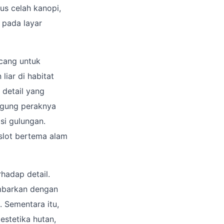
s celah kanopi,
 pada layar
ncang untuk
iar di habitat
n detail yang
ggung peraknya
si gulungan.
slot bertema alam
hadap detail.
ambarkan dengan
. Sementara itu,
estetika hutan,