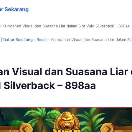
ar Sekarang
›
Keindahan Visual dan Suasana Liar dalam Slot Wild Silverback – 898aa
 | Daftar Sekarang
›
Resmi
›
Keindahan Visual dan Suasana Liar dalam Slo
n Visual dan Suasana Liar
d Silverback – 898aa