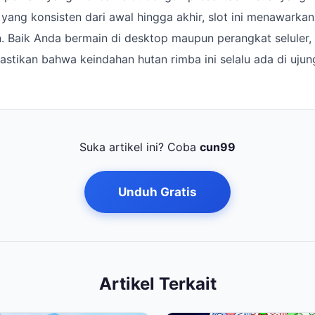
n yang konsisten dari awal hingga akhir, slot ini menawark
Baik Anda bermain di desktop maupun perangkat seluler, k
astikan bahwa keindahan hutan rimba ini selalu ada di ujung
Suka artikel ini? Coba
cun99
Unduh Gratis
Artikel Terkait