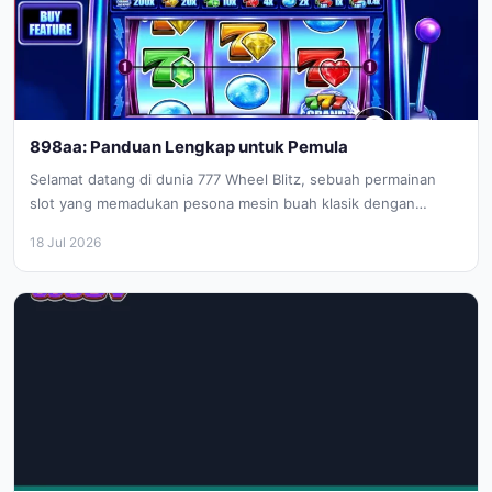
898aa: Panduan Lengkap untuk Pemula
Selamat datang di dunia 777 Wheel Blitz, sebuah permainan
slot yang memadukan pesona mesin buah klasik dengan
energi neon modern...
18 Jul 2026