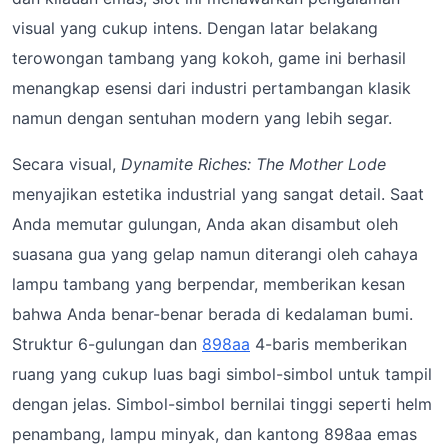
visual yang cukup intens. Dengan latar belakang
terowongan tambang yang kokoh, game ini berhasil
menangkap esensi dari industri pertambangan klasik
namun dengan sentuhan modern yang lebih segar.
Secara visual,
Dynamite Riches: The Mother Lode
menyajikan estetika industrial yang sangat detail. Saat
Anda memutar gulungan, Anda akan disambut oleh
suasana gua yang gelap namun diterangi oleh cahaya
lampu tambang yang berpendar, memberikan kesan
bahwa Anda benar-benar berada di kedalaman bumi.
Struktur 6-gulungan dan
898aa
4-baris memberikan
ruang yang cukup luas bagi simbol-simbol untuk tampil
dengan jelas. Simbol-simbol bernilai tinggi seperti helm
penambang, lampu minyak, dan kantong 898aa emas