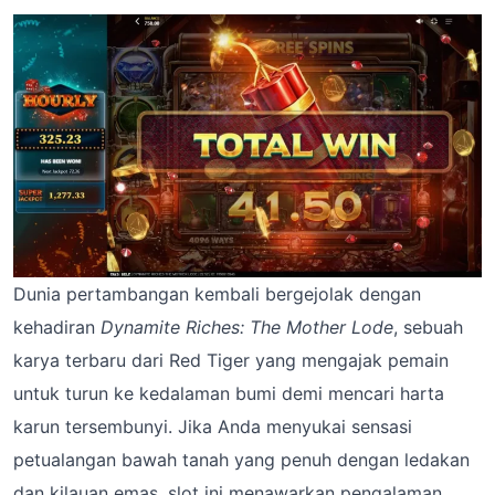
Dunia pertambangan kembali bergejolak dengan
kehadiran
Dynamite Riches: The Mother Lode
, sebuah
karya terbaru dari Red Tiger yang mengajak pemain
untuk turun ke kedalaman bumi demi mencari harta
karun tersembunyi. Jika Anda menyukai sensasi
petualangan bawah tanah yang penuh dengan ledakan
dan kilauan emas, slot ini menawarkan pengalaman