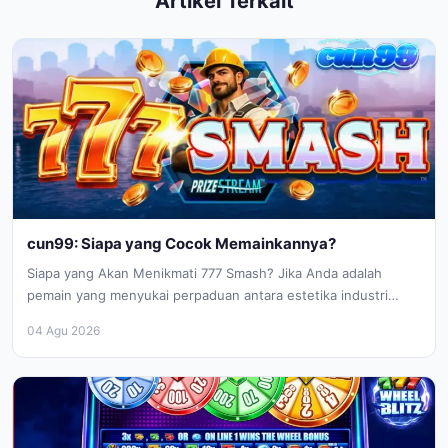
Artikel Terkait
cun99: Siapa yang Cocok Memainkannya?
Siapa yang Akan Menikmati 777 Smash? Jika Anda adalah
pemain yang menyukai perpaduan antara estetika industri
yang berani dan mekanisme...
04 Agu 2026