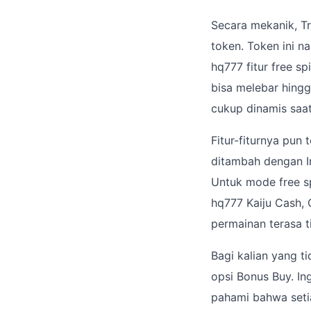
Secara mekanik, T
token. Token ini n
hq777 fitur free s
bisa melebar hingga
cukup dinamis saa
Fitur-fiturnya pun
ditambah dengan In
Untuk mode free sp
hq777 Kaiju Cash,
permainan terasa 
Bagi kalian yang t
opsi Bonus Buy. Ing
pahami bahwa setia