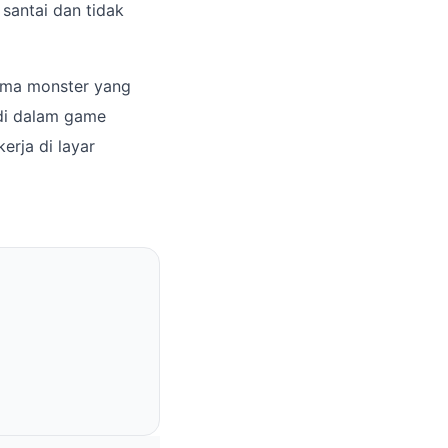
santai dan tidak
ema monster yang
 di dalam game
erja di layar