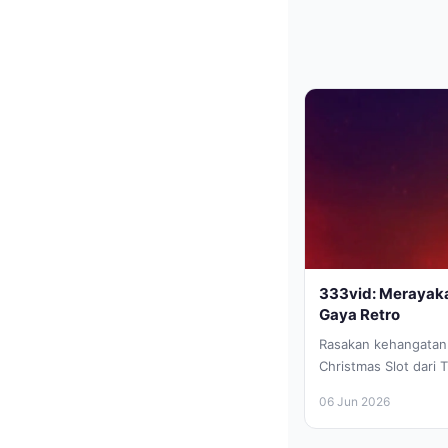
333vid: Merayak
Gaya Retro
Rasakan kehangatan
Christmas Slot dari
memadukan pesona k
06 Jun 2026
yang...