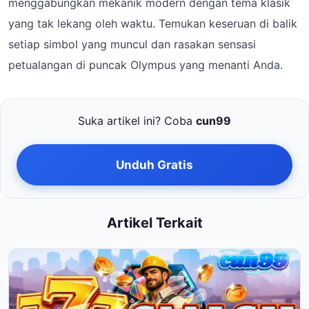
menggabungkan mekanik modern dengan tema klasik
yang tak lekang oleh waktu. Temukan keseruan di balik
setiap simbol yang muncul dan rasakan sensasi
petualangan di puncak Olympus yang menanti Anda.
Suka artikel ini? Coba
cun99
Unduh Gratis
Artikel Terkait