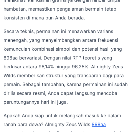
menikmati keindahan grafisnya dengan lancar tanpa
hambatan, memastikan pengalaman bermain tetap
konsisten di mana pun Anda berada.
Secara teknis, permainan ini menawarkan varians
menengah, yang menyeimbangkan antara frekuensi
kemunculan kombinasi simbol dan potensi hasil yang
898aa bervariasi. Dengan nilai RTP teoretis yang
berkisar antara 96,14% hingga 96,25%, Almighty Zeus
Wilds memberikan struktur yang transparan bagi para
pemain. Sebagai tambahan, karena permainan ini sudah
dirilis secara resmi, Anda dapat langsung mencoba
peruntungannya hari ini juga.
Apakah Anda siap untuk melangkah masuk ke dalam
ranah para dewa? Almighty Zeus Wilds
898aa