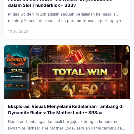
dalam Slot Thunderkick – 333v
Midas Golden Touch adalah sebuah perjalanan ke masa lalu
mitologi Yunani, di mana setiap putaran terasa seperti upaya
untuk mengubah...
10 Jul 2026
Eksplorasi Visual: Menyelami Kedalaman Tambang di
Dynamite Riches: The Mother Lode – 898aa
Dunia pertambangan kembali bergejolak dengan kehadiran
Dynamite Riches: The Mother Lode, sebuah karya terbaru dari