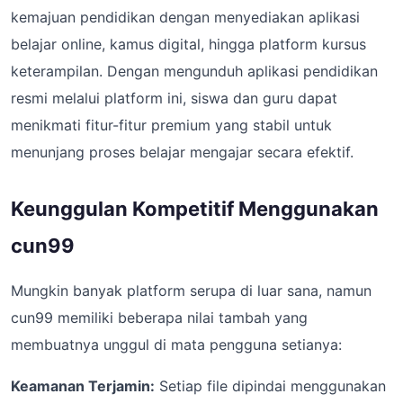
kemajuan pendidikan dengan menyediakan aplikasi
belajar online, kamus digital, hingga platform kursus
keterampilan. Dengan mengunduh aplikasi pendidikan
resmi melalui platform ini, siswa dan guru dapat
menikmati fitur-fitur premium yang stabil untuk
menunjang proses belajar mengajar secara efektif.
Keunggulan Kompetitif Menggunakan
cun99
Mungkin banyak platform serupa di luar sana, namun
cun99 memiliki beberapa nilai tambah yang
membuatnya unggul di mata pengguna setianya:
Keamanan Terjamin:
Setiap file dipindai menggunakan