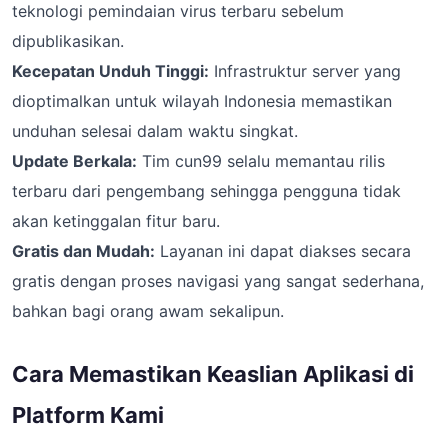
teknologi pemindaian virus terbaru sebelum
dipublikasikan.
Kecepatan Unduh Tinggi:
Infrastruktur server yang
dioptimalkan untuk wilayah Indonesia memastikan
unduhan selesai dalam waktu singkat.
Update Berkala:
Tim cun99 selalu memantau rilis
terbaru dari pengembang sehingga pengguna tidak
akan ketinggalan fitur baru.
Gratis dan Mudah:
Layanan ini dapat diakses secara
gratis dengan proses navigasi yang sangat sederhana,
bahkan bagi orang awam sekalipun.
Cara Memastikan Keaslian Aplikasi di
Platform Kami