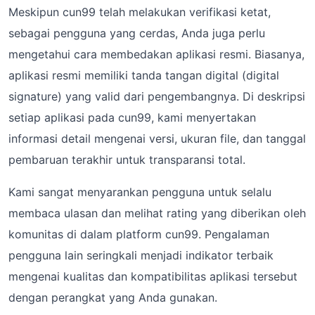
Meskipun cun99 telah melakukan verifikasi ketat,
sebagai pengguna yang cerdas, Anda juga perlu
mengetahui cara membedakan aplikasi resmi. Biasanya,
aplikasi resmi memiliki tanda tangan digital (digital
signature) yang valid dari pengembangnya. Di deskripsi
setiap aplikasi pada cun99, kami menyertakan
informasi detail mengenai versi, ukuran file, dan tanggal
pembaruan terakhir untuk transparansi total.
Kami sangat menyarankan pengguna untuk selalu
membaca ulasan dan melihat rating yang diberikan oleh
komunitas di dalam platform cun99. Pengalaman
pengguna lain seringkali menjadi indikator terbaik
mengenai kualitas dan kompatibilitas aplikasi tersebut
dengan perangkat yang Anda gunakan.