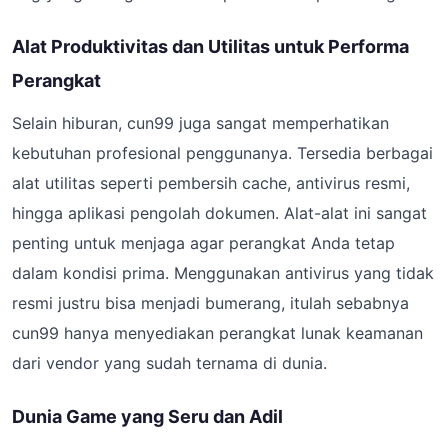
Alat Produktivitas dan Utilitas untuk Performa
Perangkat
Selain hiburan, cun99 juga sangat memperhatikan
kebutuhan profesional penggunanya. Tersedia berbagai
alat utilitas seperti pembersih cache, antivirus resmi,
hingga aplikasi pengolah dokumen. Alat-alat ini sangat
penting untuk menjaga agar perangkat Anda tetap
dalam kondisi prima. Menggunakan antivirus yang tidak
resmi justru bisa menjadi bumerang, itulah sebabnya
cun99 hanya menyediakan perangkat lunak keamanan
dari vendor yang sudah ternama di dunia.
Dunia Game yang Seru dan Adil