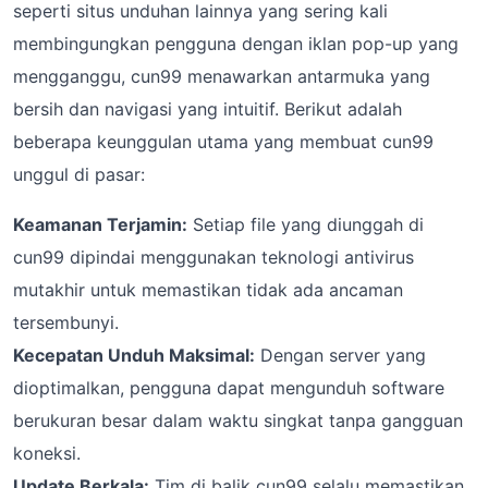
seperti situs unduhan lainnya yang sering kali
membingungkan pengguna dengan iklan pop-up yang
mengganggu, cun99 menawarkan antarmuka yang
bersih dan navigasi yang intuitif. Berikut adalah
beberapa keunggulan utama yang membuat cun99
unggul di pasar:
Keamanan Terjamin:
Setiap file yang diunggah di
cun99 dipindai menggunakan teknologi antivirus
mutakhir untuk memastikan tidak ada ancaman
tersembunyi.
Kecepatan Unduh Maksimal:
Dengan server yang
dioptimalkan, pengguna dapat mengunduh software
berukuran besar dalam waktu singkat tanpa gangguan
koneksi.
Update Berkala:
Tim di balik cun99 selalu memastikan