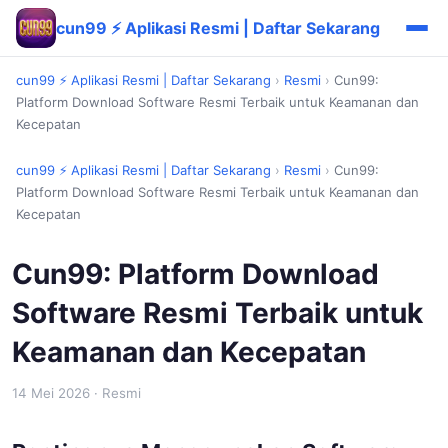
cun99 ⚡ Aplikasi Resmi | Daftar Sekarang
cun99 ⚡ Aplikasi Resmi | Daftar Sekarang
›
Resmi
›
Cun99:
Platform Download Software Resmi Terbaik untuk Keamanan dan
Kecepatan
cun99 ⚡ Aplikasi Resmi | Daftar Sekarang
›
Resmi
›
Cun99:
Platform Download Software Resmi Terbaik untuk Keamanan dan
Kecepatan
Cun99: Platform Download
Software Resmi Terbaik untuk
Keamanan dan Kecepatan
14 Mei 2026
· Resmi