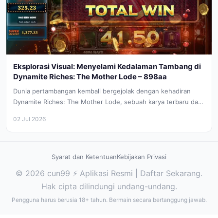
Eksplorasi Visual: Menyelami Kedalaman Tambang di
Dynamite Riches: The Mother Lode – 898aa
Dunia pertambangan kembali bergejolak dengan kehadiran
Dynamite Riches: The Mother Lode, sebuah karya terbaru dari
Red Tiger yang mengajak pemain...
02 Jul 2026
Syarat dan Ketentuan
Kebijakan Privasi
© 2026 cun99 ⚡ Aplikasi Resmi | Daftar Sekarang.
Hak cipta dilindungi undang-undang.
Pengguna harus berusia 18+ tahun. Bermain secara bertanggung jawab.