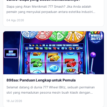
Siapa yang Akan Menikmati 777 Smash? Jika Anda adalah
pemain yang menyukai perpaduan antara estetika industri
yang berani dan mekanisme...
04 Agu 2026
898aa: Panduan Lengkap untuk Pemula
Selamat datang di dunia 777 Wheel Blitz, sebuah permainan
slot yang memadukan pesona mesin buah klasik dengan
energi neon modern...
18 Jul 2026